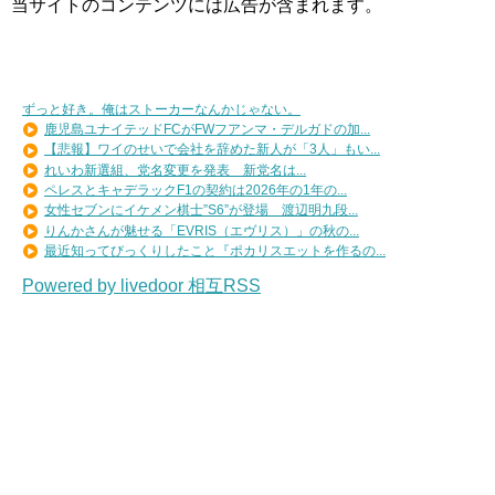
当サイトのコンテンツには広告が含まれます。
ずっと好き。俺はストーカーなんかじゃない。
鹿児島ユナイテッドFCがFWフアンマ・デルガドの加...
【悲報】ワイのせいで会社を辞めた新人が「3人」もい...
れいわ新選組、党名変更を発表 新党名は...
ペレスとキャデラックF1の契約は2026年の1年の...
女性セブンにイケメン棋士”S6”が登場 渡辺明九段...
りんかさんが魅せる「EVRIS（エヴリス）」の秋の...
最近知ってびっくりしたこと『ポカリスエットを作るの...
Powered by livedoor 相互RSS