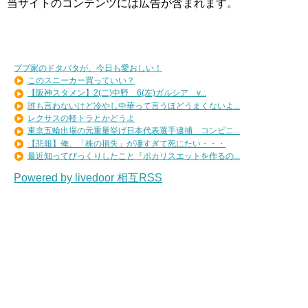
当サイトのコンテンツには広告が含まれます。
ブブ家のドタバタが、今日も愛おしい！
このスニーカー買っていい？
【阪神スタメン】2(二)中野 6(左)ガルシア v...
誰も言わないけど冷やし中華って言うほどうまくないよ...
レクサスの軽トラとかどうよ
東京五輪出場の元重量挙げ日本代表選手逮捕 コンビニ...
【悲報】俺、「株の損失」が凄すぎて死にたい・・・
最近知ってびっくりしたこと『ポカリスエットを作るの...
Powered by livedoor 相互RSS