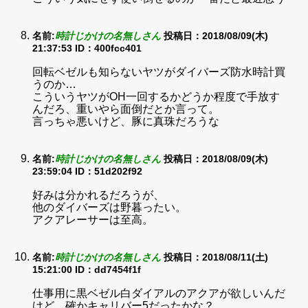
名前:
時計じかけの名無しさん
投稿日：2018/08/09(木)
21:37:53
ID：400fcc401
回転ベゼルも知らないヤツがダイバーズ防水時計買
うのか…
こういうヤツがOH一回するかどうか程度で手放す
んだろ、重いやら面倒だとか言って。
言っちゃ悪いけど、豚に真珠だろうな
名前:
時計じかけの名無しさん
投稿日：2018/08/09(木)
23:59:04
ID：51d202f92
好みは分かれるだろうが、
他のダイバーズは野暮ったい。
アクアレーサーは至高。
名前:
時計じかけの名無しさん
投稿日：2018/08/11(土)
15:21:00
ID：dd7454f1f
仕事用に黒ベゼル白ダイアルのアクアが欲しいんだ
けど、確かキャリバー5だったかな？