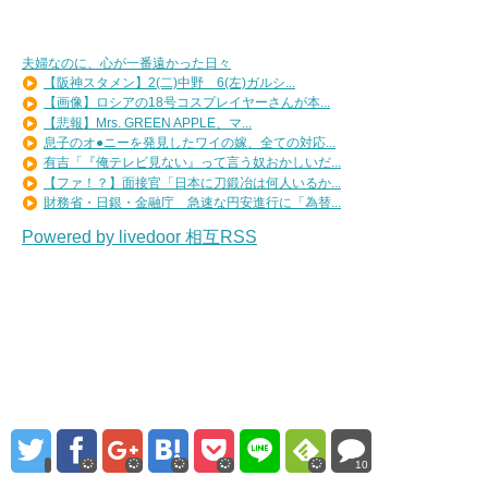
夫婦なのに、心が一番遠かった日々
【阪神スタメン】2(二)中野 6(左)ガルシ...
【画像】ロシアの18号コスプレイヤーさんが本...
【悲報】Mrs. GREEN APPLE、マ...
息子のオ●ニーを発見したワイの嫁、全ての対応...
有吉「『俺テレビ見ない』って言う奴おかしいだ...
【ファ！？】面接官「日本に刀鍛冶は何人いるか...
財務省・日銀・金融庁 急速な円安進行に「為替...
Powered by livedoor 相互RSS
10