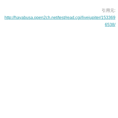
引用元:
http://hayabusa.open2ch.net/test/read.cgi/livejupiter/153369
6538/