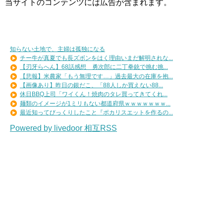
当サイトのコンテンツには広告が含まれます。
知らない土地で、主婦は孤独になる
チー牛が真夏でも長ズボンをはく理由いまだ解明されな...
【刃牙らへん】68話感想 勇次郎に二丁拳銃で挑む挑...
【悲報】米農家「もう無理です…」過去最大の在庫を抱...
【画像あり】昨日の銀だこ、「88人しか買えない88...
休日BBQ上司「ワイくん！焼肉のタレ買ってきてくれ...
麺類のイメージが1ミリもない都道府県ｗｗｗｗｗｗｗ...
最近知ってびっくりしたこと『ポカリスエットを作るの...
Powered by livedoor 相互RSS