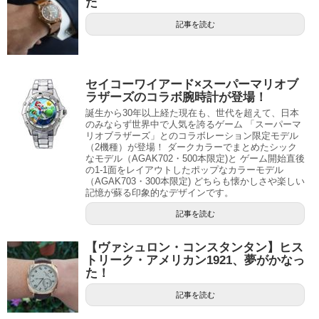
た
記事を読む
セイコーワイアード×スーパーマリオブ
ラザーズのコラボ腕時計が登場！
誕生から30年以上経た現在も、世代を超えて、日本
のみならず世界中で人気を誇るゲーム 「スーパーマ
リオブラザーズ」とのコラボレーション限定モデル
（2機種）が登場！ ダークカラーでまとめたシック
なモデル（AGAK702・500本限定)と ゲーム開始直後
の1-1面をレイアウトしたポップなカラーモデル
（AGAK703・300本限定) どちらも懐かしさや楽しい
記憶が蘇る印象的なデザインです。
記事を読む
【ヴァシュロン・コンスタンタン】ヒス
トリーク・アメリカン1921、夢がかなっ
た！
記事を読む