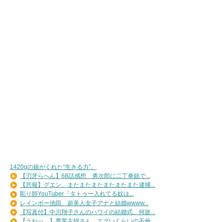
1420gの娘がくれた“生きる力”。
【刃牙らへん】68話感想 勇次郎に二丁拳銃で...
【悲報】グエン、またまたまたまたまたまた逮捕...
彫り師YouTuber「タトゥー入れてる奴は...
レインボー池田、超美人女子アナと結婚wwww...
【写真付】中川翔子さんのハワイの結婚式、何故...
【うわっ…】専業主婦さん、エグいくらいの不倫...