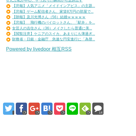
ぜんぶ私が中心、そう思った瞬間から歪み出す
【悲報】人気アニメ「メイドインアビス」の主題...
【悲報】ゲーム配信者さん、家賃8万円の部屋で...
【朗報】及川光博さん（56）結婚ｗｗｗｗｗ
【悲報】 飛行機のパイロットさん、「駅弁」を...
女芸人の吉住さん（36）メイクしたら普通に美...
【閲覧注意】ケニアのスイカ、あまりにも薄過ぎ...
財務省・日銀・金融庁 急速な円安進行に「為替...
Powered by livedoor 相互RSS
14