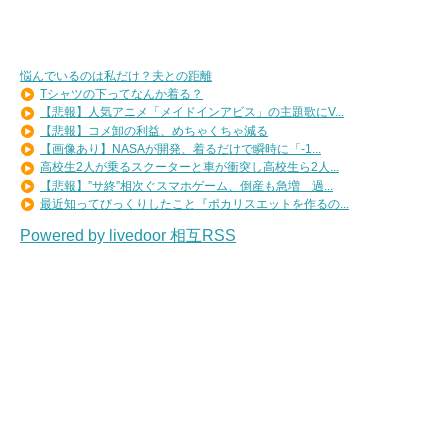
悩んでいるのは私だけ？夫との距離
Tシャツの下ってなんか着る？
【悲報】人気アニメ「メイドインアビス」の主題歌にV...
【悲報】コメ卸の利益、めちゃくちゃ減る
【画像あり】NASAが開発、着るだけで瞬時に「-1...
高校生2人が乗るスクーターと車が衝突し高校生ら2人...
【悲報】”サ終”相次ぐスマホゲーム、倒産も急増 過...
最近知ってびっくりしたこと『ポカリスエットを作るの...
Powered by livedoor 相互RSS