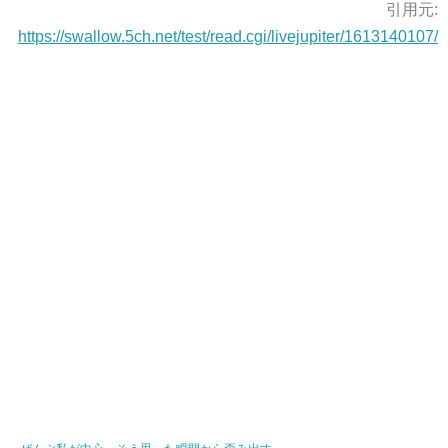
引用元:
https://swallow.5ch.net/test/read.cgi/livejupiter/1613140107/