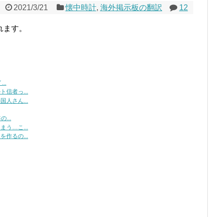
2021/3/21
懐中時計
,
海外掲示板の翻訳
12
れます。
..
信者っ...
人さん...
...
う…こ...
作るの...