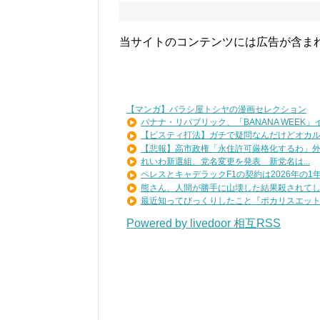
当サイトのコンテンツには広告が含ま
【マンガ】バラシ屋トシヤの漫画セレクション
バナナ・リパブリック、「BANANA WEEK」イ.
【ビスティ打法】ガチで疑問なんだけどオカルト
【悲報】高市政権「永住許可厳格化するわ」外国
れいわ新選組、党名変更を発表 新党名は...
ペレスとキャデラックF1の契約は2026年の1年の
熊さん、人間が勝手に山壊した結果殺されてしま
最近知ってびっくりしたこと『ポカリスエットを
Powered by livedoor 相互RSS