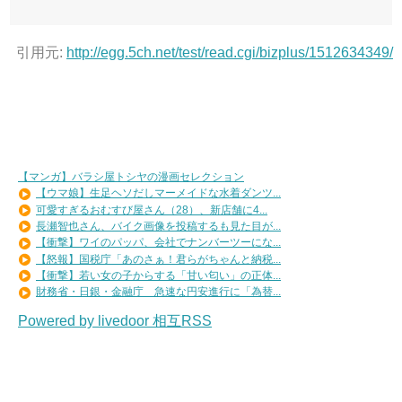
引用元:
http://egg.5ch.net/test/read.cgi/bizplus/1512634349/
【マンガ】バラシ屋トシヤの漫画セレクション
【ウマ娘】生足ヘソだしマーメイドな水着ダンツ...
可愛すぎるおむすび屋さん（28）、新店舗に4...
長瀬智也さん、バイク画像を投稿するも見た目が...
【衝撃】ワイのパッパ、会社でナンバーツーにな...
【怒報】国税庁「あのさぁ！君らがちゃんと納税...
【衝撃】若い女の子からする「甘い匂い」の正体...
財務省・日銀・金融庁 急速な円安進行に「為替...
Powered by livedoor 相互RSS