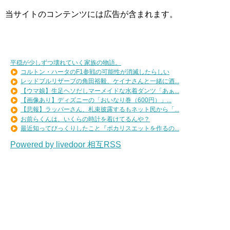
当サイトのコンテンツには広告が含まれます。
平穏が少しずつ壊れていく家族の物語。
コルトン・ハータのF1参戦の可能性が消滅したらしい
レッドブルリザーブの角田裕毅、ケイナさんと一緒に酒...
【ウマ娘】生足ヘソだしマーメイドな水着ダンツ「あぁ...
【画像あり】ディズニーの「おいなり巻（600円）」...
【悲報】ラッパーさん、札束披露するもネット民から「...
お前らくんは、いくらの時計を着けてるんや？
最近知ってびっくりしたこと『ポカリスエットを作るの...
Powered by livedoor 相互RSS