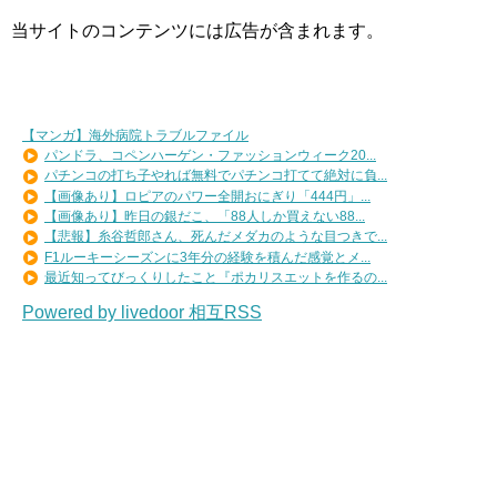
当サイトのコンテンツには広告が含まれます。
【マンガ】海外病院トラブルファイル
パンドラ、コペンハーゲン・ファッションウィーク20...
パチンコの打ち子やれば無料でパチンコ打てて絶対に負...
【画像あり】ロピアのパワー全開おにぎり「444円」...
【画像あり】昨日の銀だこ、「88人しか買えない88...
【悲報】糸谷哲郎さん、死んだメダカのような目つきで...
F1ルーキーシーズンに3年分の経験を積んだ感覚とメ...
最近知ってびっくりしたこと『ポカリスエットを作るの...
Powered by livedoor 相互RSS