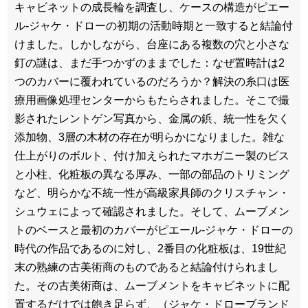
キャビネットの成長輪を調査し、ケースの構造がピエー
ル-ジャケ・ドローの初期の活動時期と一致すると結論付
けました。しかしながら、台座にある複数の穴と小さな
釘の謎は、まだ手つかずのままでした：なぜ置時計は2
つのカバーに覆われているのだろうか？解決の糸口は医
療用画像処理センターからもたらされました。そこで撮
影されたレントゲン写真から、金属の鋲、統一性を欠く
添加物、3層の木材の存在が明らかになりました。雑な
仕上がりのボルト、付け加えられたマホガニー製のビス
と小柱、化粧板の異なる厚み、一部の部品のトリミング
など、明らかな不統一性が高級家具師のクリスチャン・
シュウェによって確認されました。そして、ムーブメン
トのベースと最初のカバーがピエール-ジャケ・ドローの
時代の作品であるのに対し、2番目の化粧板は、19世紀
末の熟練の古美術商のものであると結論付けられまし
た。その古美術商は、ムーブメントをキャビネットに配
置するだけでは飽き足らず、（ジャケ・ドローブランド