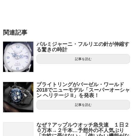
関連記事
パルミジャーニ・フルリエの針が伸縮す
る驚きの時計
記事を読む
ブライトリングがバーゼル・ワールド
2018でニューモデル「スーパーオーシャ
ン ヘリテージ II」を発表！
記事を読む
なぜ？アップルウオッチ急失速 １日２
０万本→２千本…予想外の不人気ぶり
「女性に受けない」「使いたい機能がな