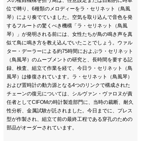
スの複雑機構を担う鳥は、任意設定または自動的に時単
位で囀り、6種類のメロディーをラ・セリネット（鳥風
琴）により奏でていました。空気を取り込んで音色を発
するフルートの驚くべき機構「ラ・セリネット（鳥風
琴）」が発明される前には、女性たちが鳥の鳴き声を真
似て鳥に鳴き方を教え込んでいたことでしょう。ウァル
ター・デーラーによる約75時間におよぶラ・セリネット
（鳥風琴）のムーブメントの研究と、長時間を要する記
録、検査、組立て作業を経て、今日ラ・セリネット（鳥
風琴）は修復されています。ラ・セリネット（鳥風琴）
および置時計の動力源となる4つのリンクで構成された
チェーンの復元については、シルヴァン・ヴァロヌが責
任者としてCIFOMの時計製造部門に、当時の裁断、耐久
性分析、金属試験が託されました。今日までに、プレス
型が作製され、組立て前の最終工程である穿孔のための
部品がオーダーされています。