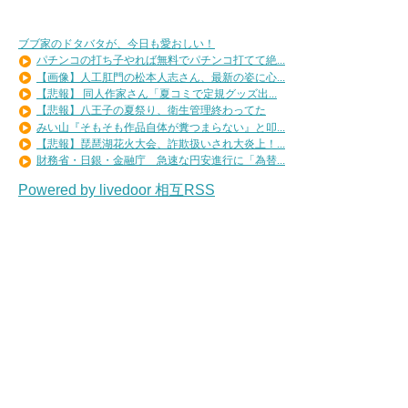
ブブ家のドタバタが、今日も愛おしい！
パチンコの打ち子やれば無料でパチンコ打てて絶...
【画像】人工肛門の松本人志さん、最新の姿に心...
【悲報】 同人作家さん「夏コミで定規グッズ出...
【悲報】八王子の夏祭り、衛生管理終わってた
みい山『そもそも作品自体が糞つまらない』と叩...
【悲報】琵琶湖花火大会、詐欺扱いされ大炎上！...
財務省・日銀・金融庁 急速な円安進行に「為替...
Powered by livedoor 相互RSS