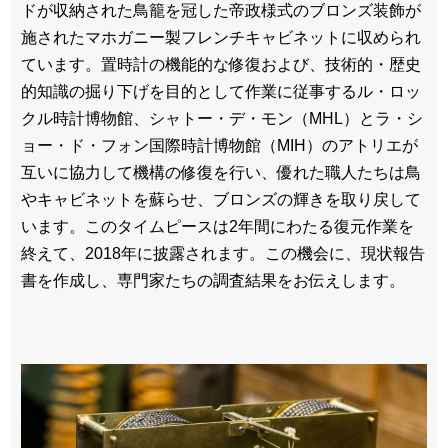
ドが収納された鳥籠を冠した帝政様式のブロンズ装飾が
施されたマホガニー製フレンチキャビネットに収められ
ています。置時計の機能的な修復および、技術的・歴史
的知識の掘り下げを目的として作業に従事するル・ロッ
クル時計博物館、シャトー・デ・モン（MHL）とラ・シ
ョー・ド・フォン国際時計博物館（MIH）のアトリエが
互いに協力して機構の修復を行い、優れた職人たちは鳥
やキャビネットを蘇らせ、ブロンズの輝きを取り戻して
います。このタイムピースは2年間にわたる復元作業を
終えて、2018年に披露されます。この機会に、現状報告
書を作成し、専門家たちの調査結果をお伝えします。