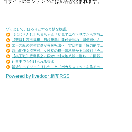
当サイトのコンテンツには広告が含まれます。
ゾッとして、ほろりとする奇妙な物語。
【にじさんじ】ちまちゃん「初見でエヴァ見てたら本当...
【悲報】高市首相、日銀総裁に前代未聞の「国債買い入...
エース級の財務官僚が異例転出へ 官邸幹部「協力的で...
西山朋佳女流三冠、女性初の棋士資格懸かる白玲戦「今...
【棋王戦】豊島将之九段が中村太地八段に勝ち、３回戦...
仕事中でも付けられる香水
最近知ってびっくりしたこと『ポカリスエットを作るの...
Powered by livedoor 相互RSS