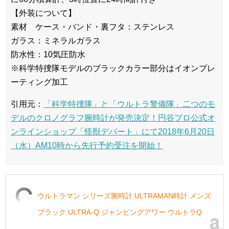
【外装について】
素材 ケース・バンド・裏フタ：ステンレス
ガラス：ミネラルガラス
防水性：10気圧防水
※科学特捜隊モデルのブラックカラー部分はイオンプレ
ーティング加工
引用元：
「科学特捜隊」と「ウルトラ警備隊」二つのモ
デルのクロノグラフ腕時計が発売決定！円谷プロ公式オ
ンラインショップ「怪獣デパート」にて2018年6月20日
（水）AM10時から先行予約受注を開始！
ウルトラマン シリーズ腕時計 ULTRAMAN時計 メンズ
ブラック ULTRA-Q ジャンピングアワー ウルトラQ