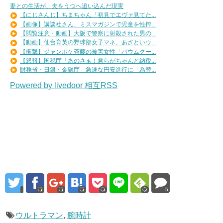
妻との生活が、夫をうつへ追い込んだ現実
【にじさんじ】ちまちゃん「初見でエヴァ見てた...
【画像】講談社さん、ミスマガジンで児童を性搾...
【閲覧注意・動画】大阪で警察に射殺された男の...
【動画】仙台育英の野球部女子マネ、あざといウ...
【衝撃】ジャンポケ斉藤の被害女性「バウムクー...
【怒報】国税庁「あのさぁ！君らがちゃんと納税...
財務省・日銀・金融庁 急速な円安進行に「為替...
Powered by livedoor 相互RSS
5
ウルトラマン
,
腕時計