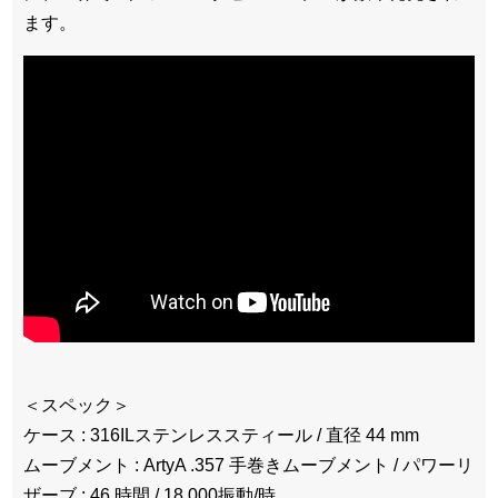
ます。
＜スペック＞
ケース : 316ILステンレススティール / 直径 44 mm
ムーブメント : ArtyA .357 手巻きムーブメント / パワーリ
ザーブ : 46 時間 / 18,000振動/時