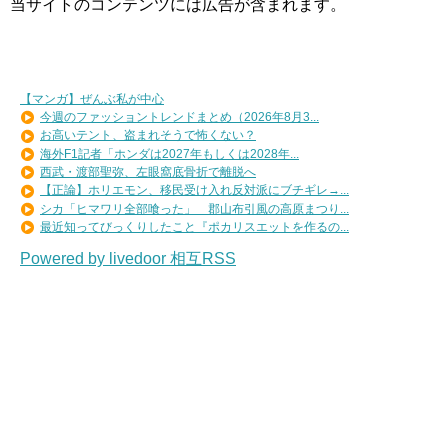
当サイトのコンテンツには広告が含まれます。
【マンガ】ぜんぶ私が中心
今週のファッショントレンドまとめ（2026年8月3...
お高いテント、盗まれそうで怖くない？
海外F1記者「ホンダは2027年もしくは2028年...
西武・渡部聖弥、左眼窩底骨折で離脱へ
【正論】ホリエモン、移民受け入れ反対派にブチギレ→...
シカ「ヒマワリ全部喰った」 郡山布引風の高原まつり...
最近知ってびっくりしたこと『ポカリスエットを作るの...
Powered by livedoor 相互RSS