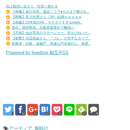
恋は疑惑に染まり、狂気へ変わる
【画像】坂口杏里、逃走してウ●カスまで晒され...
【朗報】及川光博さん（56）結婚ｗｗｗｗｗ
【画像】20年前のAV、キチガイすぎるwww...
西武・渡部聖弥、左眼窩底骨折で離脱へ
【悲報】仙台育英のマネージャー、首をひねった...
【衝撃】浜辺美波さん、『コレ』が苦手なタイプ...
財務省・日銀・金融庁 急速な円安進行に「為替...
Powered by livedoor 相互RSS
6
アーティア
,
腕時計