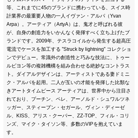
等、これまでに45のブランドに携わっている、スイス時
計業界の最重要人物の一人イヴァン・アルパ（Yvan
Arpa）。アーティア（ArtyA）は、鬼才と呼ばれる彼
が、自身の創造力をいかんなく発揮すべく立ち上げたブ
ランドです。2009年、テスラコイルから発生する超高圧
電流でケースを加工する ”Struck by lightning” コレクショ
ンでデビュー。常識外の創造性と巧みな技法に、トゥー
ルビヨン等の複雑機構を組み合わせる絶妙なコントラス
ト。ダイアルデザインは、アーティストである妻ドミニ
ク・アルパを起用。二人が互いの才能を発揮した比類な
きアートタイムピース アーティアは、世界中から注目さ
れており、プーチン、ペレ、アーノルド・シュワルツネ
ッガー、スティーブン・セガール、ヴィン・ディーゼ
ル、KISS、アリス・クーパー、ZZ-TOP、フィル・コリ
ンズ、マイク・タイソン等、多数のVIPを抱えていま
す。