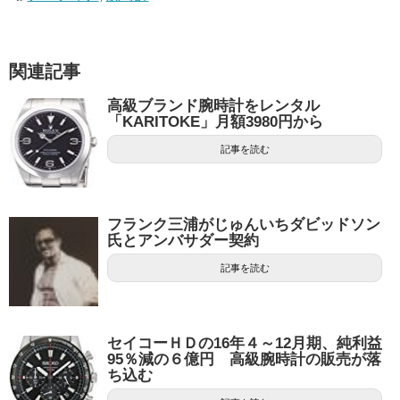
関連記事
高級ブランド腕時計をレンタル
「KARITOKE」月額3980円から
記事を読む
フランク三浦がじゅんいちダビッドソン
氏とアンバサダー契約
記事を読む
セイコーＨＤの16年４～12月期、純利益
95％減の６億円 高級腕時計の販売が落
ち込む