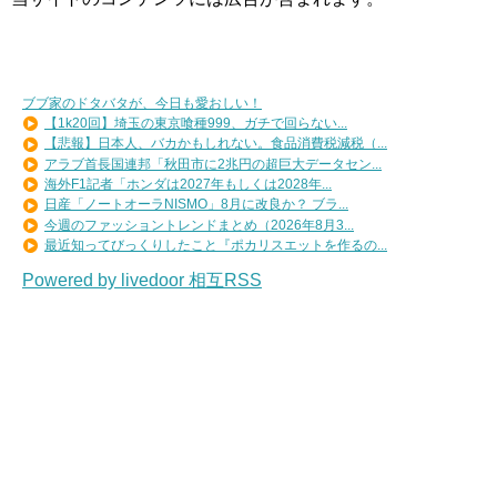
ブブ家のドタバタが、今日も愛おしい！
【1k20回】埼玉の東京喰種999、ガチで回らない...
【悲報】日本人、バカかもしれない。食品消費税減税（...
アラブ首長国連邦「秋田市に2兆円の超巨大データセン...
海外F1記者「ホンダは2027年もしくは2028年...
日産「ノートオーラNISMO」8月に改良か？ ブラ...
今週のファッショントレンドまとめ（2026年8月3...
最近知ってびっくりしたこと『ポカリスエットを作るの...
Powered by livedoor 相互RSS