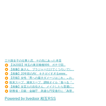
三十路女子の仕事と恋、その先にあった本音
【1k20回】埼玉の東京喰種999、ガチで回...
【画像】妹さん、ブラジャーだけでくつろいでし...
【画像】20年前のAV、キチガイすぎるwww...
【悲報】女性「男への最大ダメージはこれ」←お...
粉末スープ、液体スープ、調味オイル「食べる『...
【画像】女芸人の吉住さん、メイクしたら普通に...
財務省・日銀・金融庁 急速な円安進行に「為替...
Powered by livedoor 相互RSS