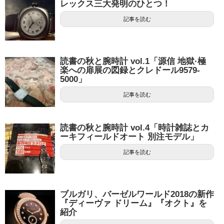
レックス三大発明のひとつ！
記事を読む
読書の秋と腕時計 vol.1「源信 地獄·極
楽への扉展の図録とクレドール9579-
5000」
記事を読む
読書の秋と腕時計 vol.4「時計雑誌とカ
ーキフィールドオート 別注モデル」
記事を読む
ブルガリ、バーゼルワールド2018の新作
『ディーヴァ ドリーム』『オクト』を
紹介