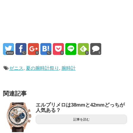
error
0
0
0
5
ゼニス
,
夏の腕時計祭り
,
腕時計
関連記事
エルプリメロは38mmと42mmどっちが
人気ある？
記事を読む