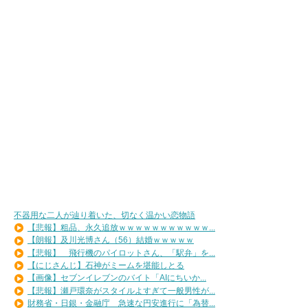
不器用な二人が辿り着いた、切なく温かい恋物語
【悲報】粗品、永久追放ｗｗｗｗｗｗｗｗｗｗｗ...
【朗報】及川光博さん（56）結婚ｗｗｗｗｗ
【悲報】 飛行機のパイロットさん、「駅弁」を...
【にじさんじ】石神がミームを堪能しとる
【画像】セブンイレブンのバイト「AIにちいか...
【悲報】瀬戸環奈がスタイルよすぎて一般男性が...
財務省・日銀・金融庁 急速な円安進行に「為替...