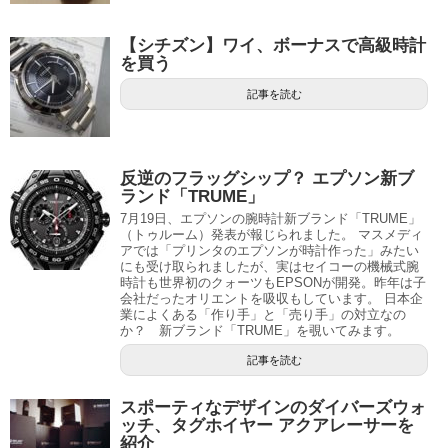
【シチズン】ワイ、ボーナスで高級時計
を買う
記事を読む
反逆のフラッグシップ？ エプソン新ブ
ランド「TRUME」
7月19日、エプソンの腕時計新ブランド「TRUME」
（トゥルーム）発表が報じられました。 マスメディ
アでは「プリンタのエプソンが時計作った」みたい
にも受け取られましたが、実はセイコーの機械式腕
時計も世界初のクォーツもEPSONが開発。昨年は子
会社だったオリエントを吸収もしています。 日本企
業によくある「作り手」と「売り手」の対立なの
か？ 新ブランド「TRUME」を覗いてみます。
記事を読む
スポーティなデザインのダイバーズウォ
ッチ、タグホイヤー アクアレーサーを
紹介