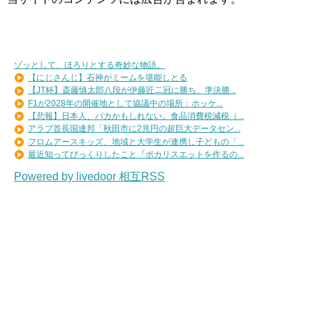
ゾッとして、ほろりとする奇妙な物語。
【にじさんじ】石神がミームを堪能しとる
【JT杯】斎藤慎太郎八段が伊藤匠二冠に勝ち、準決勝...
F1が2028年の開催地として協議中の場所：ホッケ...
【悲報】日本人、バカかもしれない。食品消費税減税（...
アラブ首長国連邦「秋田市に2兆円の超巨大データセン...
フロムアースキッズ、地域と大学生が連携し子どもの「...
最近知ってびっくりしたこと『ポカリスエットを作るの...
Powered by livedoor 相互RSS