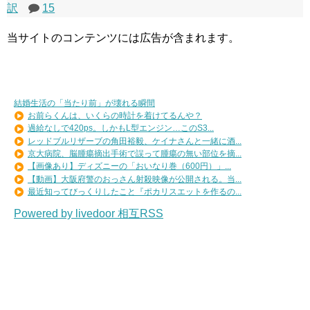
訳
15
当サイトのコンテンツには広告が含まれます。
結婚生活の「当たり前」が壊れる瞬間
お前らくんは、いくらの時計を着けてるんや？
過給なしで420ps。しかもL型エンジン…このS3...
レッドブルリザーブの角田裕毅、ケイナさんと一緒に酒...
京大病院、脳腫瘍摘出手術で誤って腫瘍の無い部位を摘...
【画像あり】ディズニーの「おいなり巻（600円）」...
【動画】大阪府警のおっさん射殺映像が公開される。当...
最近知ってびっくりしたこと『ポカリスエットを作るの...
Powered by livedoor 相互RSS