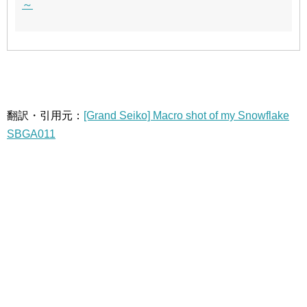
～
翻訳・引用元：
[Grand Seiko] Macro shot of my Snowflake
SBGA011