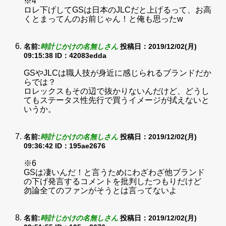
※4
ロレ下げしてGSは日本のJLCだと上げるって、お高
くとまってんのお前じゃん！と俺も思ったw
名前:
時計じかけの名無しさん
投稿日：2019/12/02(月)
09:15:38
ID：42083edda
GSやJLCは職人技が身近に感じられるブランドだか
らでは？
ロレックスもその辺で抜かりないんだけど、どうし
てもステータス性先行で買うイメージが拭えないと
いうか。
名前:
時計じかけの名無しさん
投稿日：2019/12/02(月)
09:36:42
ID：195ae2676
※6
GSは凄いんだ！と言うためにわざわざ他ブランド
の下げ発言するコメントを批判したつもりだけど
勿論全てのファンがそうとは言ってないよ
名前:
時計じかけの名無しさん
投稿日：2019/12/02(月)