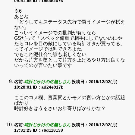
09:51:55
ID：195ae2676
※6
あとね
「どうしてもステータス先行で買うイメージが拭え
ない」
こういうイメージでの批判が有りなら
GSだって「スペック偏重で相手にしてないのにや
たらロレを目の敵にしている時計オタが買ってる」
ってイメージで批判できるよね
でもこれ泥仕合で誰も楽しくない
だから片方を堕として片方を上げるやり方は良くな
いってのが言いたい事です
名前:
時計じかけの名無しさん
投稿日：2019/12/02(月)
10:28:01
ID：ad24e917b
ここのコメ欄、言葉尻とかモノの言い方とかの話題
ばかり
時計好きはうるさいお年寄りばかりかな？
名前:
時計じかけの名無しさん
投稿日：2019/12/02(月)
17:31:23
ID：76d118139