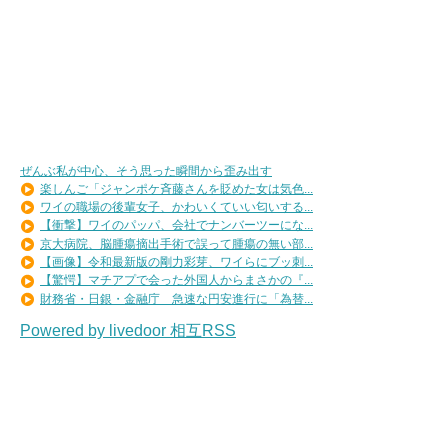
ぜんぶ私が中心、そう思った瞬間から歪み出す
楽しんご「ジャンポケ斉藤さんを貶めた女は気色...
ワイの職場の後輩女子、かわいくていい匂いする...
【衝撃】ワイのパッパ、会社でナンバーツーにな...
京大病院、脳腫瘍摘出手術で誤って腫瘍の無い部...
【画像】令和最新版の剛力彩芽、ワイらにブッ刺...
【驚愕】マチアプで会った外国人からまさかの『...
財務省・日銀・金融庁 急速な円安進行に「為替...
Powered by livedoor 相互RSS