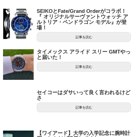
SEIKOとFate/Grand Orderがコラボ！
『 オリジナルサーヴァントウォッチ ア
ルトリア・ペンドラゴン モデル』が登
場！
記事を読む
タイメックス アライド スリー GMTやっ
と届いた！
記事を読む
セイコーはダサいって良く言われるけど
さ
記事を読む
【ワイアード】大学の入学記念に腕時計