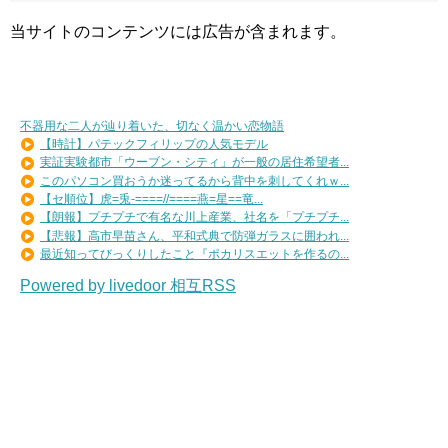
当サイトのコンテンツには広告が含まれます。
不器用な二人が辿り着いた、切なく温かい恋物語
【時計】パテックフィリップの人気モデル
実証実験都市「ウーブン・シティ」が一般の居住希望者...
このパソコン買おうか迷ってるから背中を刺してくれｗ...
【セ順位】虎=兎-====//====燕=星==竜...
【朗報】プチプチで有名な川上産業、社名を「プチプチ...
【悲報】高市早苗さん、平和式典で防弾ガラスに囲われ...
最近知ってびっくりしたこと『ポカリスエットを作るの...
Powered by livedoor 相互RSS