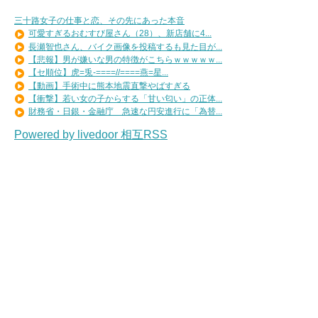
三十路女子の仕事と恋、その先にあった本音
可愛すぎるおむすび屋さん（28）、新店舗に4...
長瀬智也さん、バイク画像を投稿するも見た目が...
【悲報】男が嫌いな男の特徴がこちらｗｗｗｗｗ...
【セ順位】虎=兎-====//====燕=星...
【動画】手術中に熊本地震直撃やばすぎる
【衝撃】若い女の子からする「甘い匂い」の正体...
財務省・日銀・金融庁 急速な円安進行に「為替...
Powered by livedoor 相互RSS