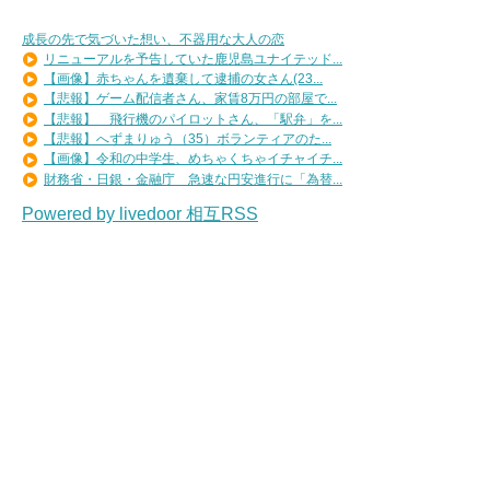
成長の先で気づいた想い、不器用な大人の恋
リニューアルを予告していた鹿児島ユナイテッド...
【画像】赤ちゃんを遺棄して逮捕の女さん(23...
【悲報】ゲーム配信者さん、家賃8万円の部屋で...
【悲報】 飛行機のパイロットさん、「駅弁」を...
【悲報】へずまりゅう（35）ボランティアのた...
【画像】令和の中学生、めちゃくちゃイチャイチ...
財務省・日銀・金融庁 急速な円安進行に「為替...
Powered by livedoor 相互RSS