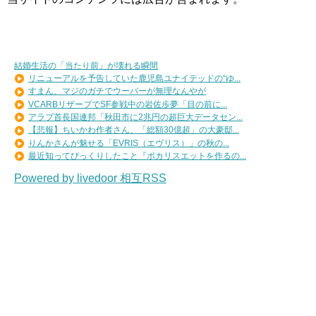
結婚生活の「当たり前」が壊れる瞬間
リニューアルを予告していた鹿児島ユナイテッドの“ゆ...
すまん、マジのガチでウーバーが無理なんやが
VCARBリザーブでSF参戦中の岩佐歩夢「目の前に...
アラブ首長国連邦「秋田市に2兆円の超巨大データセン...
【悲報】ちいかわ作者さん、「総額30億超」の大豪邸...
りんかさんが魅せる「EVRIS（エヴリス）」の秋の...
最近知ってびっくりしたこと『ポカリスエットを作るの...
Powered by livedoor 相互RSS