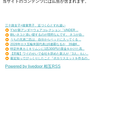
当サイトのコンテンツには広告が含まれます。
三十路女子×後輩男子、近づく心とすれ違い
Y’sが新アンダーウェアコレクション「UNDER ...
飼いネコと添い寝するのが理想なんです。 ネコが自...
うちの兄弟二匹は、自分からベッドに入ってくる ...
2028年ロス五輪米国代表は6連覇なるか 39歳K...
特定外来カミキリムシに1匹300円の賞金をかけた高...
【悲報】ワイのせいで会社を辞めた新人が「3人」もい...
最近知ってびっくりしたこと『ポカリスエットを作るの...
Powered by livedoor 相互RSS