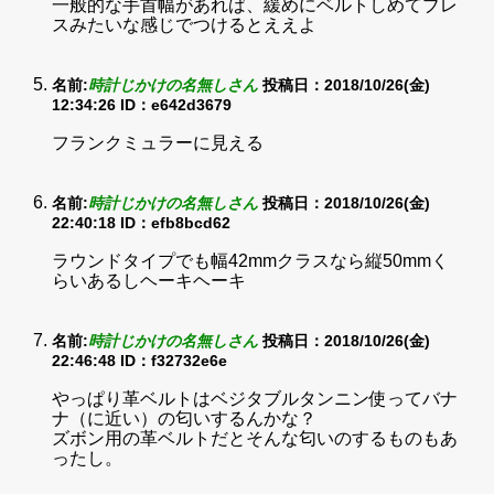
一般的な手首幅があれば、緩めにベルトしめてブレ
スみたいな感じでつけるとええよ
名前:
時計じかけの名無しさん
投稿日：2018/10/26(金)
12:34:26
ID：e642d3679
フランクミュラーに見える
名前:
時計じかけの名無しさん
投稿日：2018/10/26(金)
22:40:18
ID：efb8bcd62
ラウンドタイプでも幅42mmクラスなら縦50mmく
らいあるしヘーキヘーキ
名前:
時計じかけの名無しさん
投稿日：2018/10/26(金)
22:46:48
ID：f32732e6e
やっぱり革ベルトはベジタブルタンニン使ってバナ
ナ（に近い）の匂いするんかな？
ズボン用の革ベルトだとそんな匂いのするものもあ
ったし。