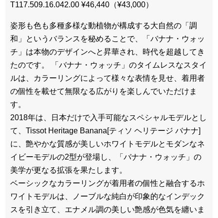
T117.509.16.042.00 ¥46,440（¥43,000）
姿形も色も多種多様な動植物が構成する大自然の「調
和」というバランスを秘めることで、「バナナ・ウォッ
チ」は本物のデザインへと昇華され、時代を超越してき
たのです。 「バナナ・ウォッチ」のタイムレスなスタイ
ルは、カラーリングによって様々な表情を見せ、着用者
の個性を載せて無限なる広がりを楽しんでいただけま
す。
2018年は、日本だけで入手可能なスペシャルモデルとし
て、Tissot Heritage Banana[ティソ ヘリテージ バナナ]
に、艶やかな質感が美しいホワイトモデルとモダンなネ
イビーモデルの2型が登場し、「バナナ・ウォッチ」の
美学が更なる拡張を果たします。
ベーシックなカラーリングが着用者の個性と融合するホ
ワイトモデルは、ノーブルな純白が印象的なインデック
スを引き立て、エナメル調の美しい艶感が色気を纏いま