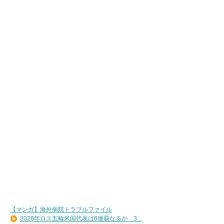
【マンガ】海外病院トラブルファイル
2028年ロス五輪米国代表は6連覇なるか 3...