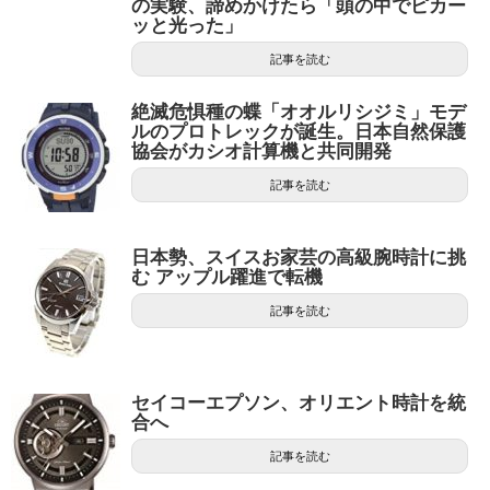
の実験、諦めかけたら「頭の中でピカー
ッと光った」
記事を読む
絶滅危惧種の蝶「オオルリシジミ」モデ
ルのプロトレックが誕生。日本自然保護
協会がカシオ計算機と共同開発
記事を読む
日本勢、スイスお家芸の高級腕時計に挑
む アップル躍進で転機
記事を読む
セイコーエプソン、オリエント時計を統
合へ
記事を読む