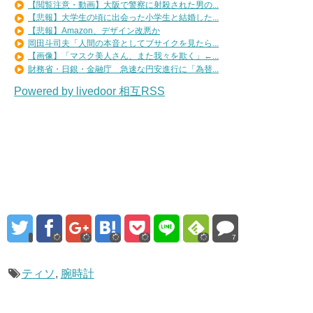
【閲覧注意・動画】大阪で警察に射殺された男の...
【悲報】大学生の頃に出会った小学生と結婚した...
【悲報】Amazon、デザイン改悪か
岡田斗司夫「人間の本音としてブサイクを見たら...
【画像】「マスク美人さん、また我々を欺く」←...
財務省・日銀・金融庁 急速な円安進行に「為替...
Powered by livedoor 相互RSS
7
ティソ
,
腕時計