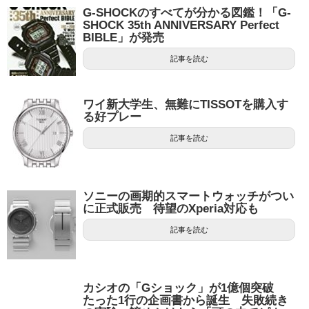
G-SHOCKのすべてが分かる図鑑！「G-
SHOCK 35th ANNIVERSARY Perfect
BIBLE」が発売
記事を読む
ワイ新大学生、無難にTISSOTを購入す
る好プレー
記事を読む
ソニーの画期的スマートウォッチがつい
に正式販売 待望のXperia対応も
記事を読む
カシオの「Gショック」が1億個突破
たった1行の企画書から誕生 失敗続き