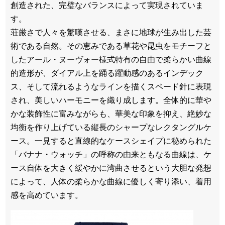
創造された、完璧なバランスによって実現されていま
す。
荘厳さで人々を驚嘆させる、まさに地球が生み出した芸
術である自然。その恵みである草花や昆虫をモチーフと
したアール・ヌーヴォー様式特有の自由で柔らかい曲線
的造形が、ダイアル上を踊る躍動感のあるインデック
ス、そして流れるようなラインを描くスペード針に表現
され、美しいハーモニーを織り成します。全体的に華や
かな装飾性に富みながらも、華美な印象を抑え、絶妙な
均衡を作り上げている縦長のシャープなレクタングルケ
ース。一見すると直線的なケースシェイプに秘められた
「バナナ・ウォッチ」の呼称の由来ともなる曲線は、ケ
ース自体を大きく緩やかに湾曲させるという大胆な発想
によって、人体の柔らかな曲線に優しく寄り添い、着用
感を高めています。