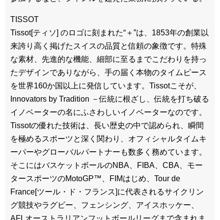
TISSOT
Tissot[ティソ] のロゴに刻まれた“＋”は、1853年の創業以
来誇り高く掲げたスイスの品質と信頼の象徴です。特殊
な素材、先進的な機能、細部に至るまでこだわりを持っ
たデザインでありながら、手の届く本物のタイムピース
を世界160か国以上に発信しています。Tissotこそが、
Innovators by Tradition －伝統に根ざし、伝統を打ち破る
イノベーターの名にふさわしいイノベーターなのです。
Tissotの優れた技術は、長い歴史の中で認められ、瞬間
を極めるスポーツと深く関わり、オフィシャルタイムキ
ーパーやグローバルパートナーも数多く務めています。
そこにはバスケットボールのNBA、FIBA、CBA、モー
タースポーツのMotoGP™、FIMはじめ、Tour de
France[ツール・ド・フランス]に代表されるサイクリン
グ競技やラグビー、フェンシング、アイスホッケー、
AFLオーストラリアンフットボールリーグまで含まれま