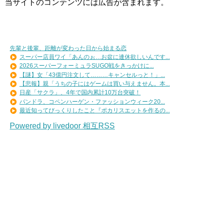
当サイトのコンテンツには広告が含まれます。
先輩と後輩、距離が変わった日から始まる恋
スーパー店員ワイ「あんのぉ…お盆に連休欲しいんです...
2026スーパーフォーミュラSUGO戦をきっかけに...
【謎】女「43億円注文して………キャンセルっと！」...
【悲報】親「うちの子にはゲームは買い与えません。本...
日産「サクラ」、4年で国内累計10万台突破！
パンドラ、コペンハーゲン・ファッションウィーク20...
最近知ってびっくりしたこと『ポカリスエットを作るの...
Powered by livedoor 相互RSS