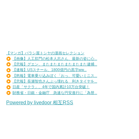
【マンガ】バラシ屋トシヤの漫画セレクション
【画像】人工肛門の松本人志さん、最新の姿に心...
【悲報】グエン、またまたまたまたまたまた逮捕...
【速報】USスチール、1800億円の黒字ww...
【怒報】電車乗り込みぼく「おっ、可愛いミニス...
【悲報】長瀬智也さんぶっ壊れる 利きタイヤを...
日産「サクラ」、4年で国内累計10万台突破！
財務省・日銀・金融庁 急速な円安進行に「為替...
Powered by livedoor 相互RSS