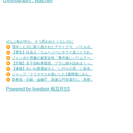
chronograph! : Watches
ぜんぶ私が中心、そう思われたくないのに
増水した川に取り残されたアライグマ、パドルボ...
【警告】社会人「スムージーにキウイ皮ごと入れ...
ジャンポケ斉藤の被害女性「事件後にバウムクー...
【悲報】女子自転車競技、ブラに綿を詰めまくっ...
【速報】れいわ新選組さん「いのちの党」に改名...
ジャップ「クリスマスお祝いした1週間後にみん...
財務省・日銀・金融庁 急速な円安進行に「為替...
Powered by livedoor 相互RSS