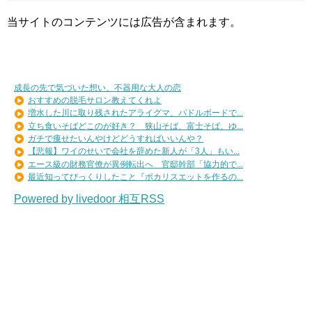
当サイトのコンテンツには広告が含まれます。
成長の先で気づいた想い、不器用な大人の恋
おすすめの脱毛サロン教えてくれよ
増水した川に取り残されたアライグマ、パドルボードで...
立ち食いそばどこのが好き？ 狭山そば、富士そば、ゆ...
ガチで痩せたいんやけどどうすればいいんや？
【悲報】ワイのせいで会社を辞めた新人が「3人」もい...
エース級の財務官僚が異例転出へ 官邸幹部「協力的で...
最近知ってびっくりしたこと『ポカリスエットを作るの...
Powered by livedoor 相互RSS