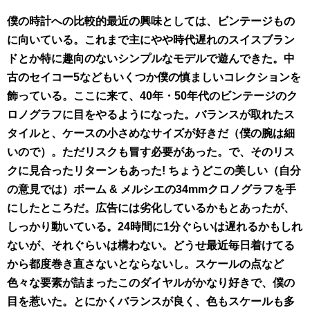
僕の時計への比較的最近の興味としては、ビンテージもの
に向いている。これまで主にやや時代遅れのスイスブラン
ドとか特に趣向のないシンプルなモデルで遊んできた。中
古のセイコー5などもいくつか僕の慎ましいコレクションを
飾っている。ここに来て、40年・50年代のビンテージのク
ロノグラフに目をやるようになった。バランスが取れたス
タイルと、ケースの小さめなサイズが好きだ（僕の腕は細
いので）。ただリスクも冒す必要があった。で、そのリス
クに見合ったリターンもあった! ちょうどこの美しい（自分
の意見では）ボーム & メルシエの34mmクロノグラフを手
にしたところだ。広告には劣化しているかもとあったが、
しっかり動いている。24時間に1分ぐらいは遅れるかもしれ
ないが、それぐらいは構わない。どうせ最近毎日着けてる
から都度巻き直さないとならないし。スケールの点など
色々な要素が詰まったこのダイヤルがかなり好きで、僕の
目を惹いた。とにかくバランスが良く、色もスケールも多