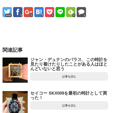
error
0
0
0
1
関連記事
ジャン・デュナンのパラス、この時計を
見たり着けたりしたことがある人はほと
んどいないと思う
記事を読む
セイコー SKX009を最初の時計として買
った！
記事を読む