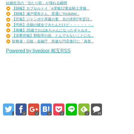
結婚生活の「当たり前」が壊れる瞬間
【朗報】カプセルトイ「e牙狼12黄金騎士牙狼...
【朗報】瀬戸環奈さん、普通にYoutuber...
【悲報】ジャンポケ斉藤の妻、夫の求刑7年翌日...
【愕然】念願の彼女できたんだけど・・・・・・...
【画像】35歳でおばあちゃんになったギャルさ...
【淫夢悲報】野獣亭の前、とんでもないことにな...
財務省・日銀・金融庁 急速な円安進行に「為替...
Powered by livedoor 相互RSS
16