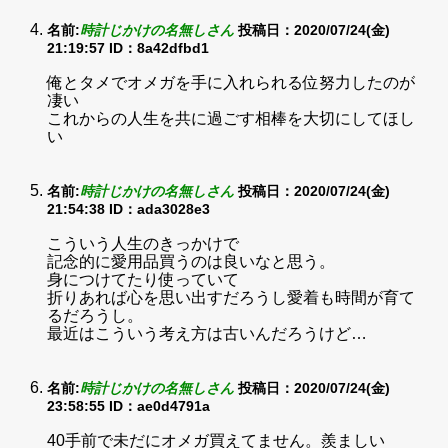
名前:
時計じかけの名無しさん
投稿日：2020/07/24(金)
21:19:57
ID：8a42dfbd1
俺とタメでオメガを手に入れられる位努力したのが
凄い
これからの人生を共に過ごす相棒を大切にしてほし
い
名前:
時計じかけの名無しさん
投稿日：2020/07/24(金)
21:54:38
ID：ada3028e3
こういう人生のきっかけで
記念的に愛用品買うのは良いなと思う。
身につけてたり使っていて
折りあれば心を思い出すだろうし愛着も時間が育て
るだろうし。
最近はこういう考え方は古いんだろうけど…
名前:
時計じかけの名無しさん
投稿日：2020/07/24(金)
23:58:55
ID：ae0d4791a
40手前で未だにオメガ買えてません。羨ましい