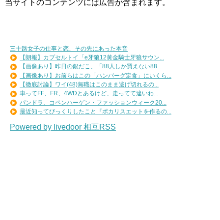
当サイトのコンテンツには広告が含まれます。
三十路女子の仕事と恋、その先にあった本音
【朗報】カプセルトイ「e牙狼12黄金騎士牙狼サウン...
【画像あり】昨日の銀だこ、「88人しか買えない88...
【画像あり】お前らはこの「ハンバーグ定食」にいくら...
【徹底討論】ワイ(48)無職はこのまま逃げ切れるの...
車ってFF、FR、4WDとあるけど、走ってて違いわ...
パンドラ、コペンハーゲン・ファッションウィーク20...
最近知ってびっくりしたこと『ポカリスエットを作るの...
Powered by livedoor 相互RSS