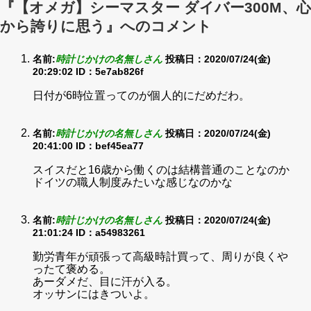
『【オメガ】シーマスター ダイバー300M、心
から誇りに思う』へのコメント
名前:
時計じかけの名無しさん
投稿日：2020/07/24(金)
20:29:02
ID：5e7ab826f
日付が6時位置ってのが個人的にだめだわ。
名前:
時計じかけの名無しさん
投稿日：2020/07/24(金)
20:41:00
ID：bef45ea77
スイスだと16歳から働くのは結構普通のことなのか
ドイツの職人制度みたいな感じなのかな
名前:
時計じかけの名無しさん
投稿日：2020/07/24(金)
21:01:24
ID：a54983261
勤労青年が頑張って高級時計買って、周りが良くや
ったて褒める。
あーダメだ、目に汗が入る。
オッサンにはきついよ。