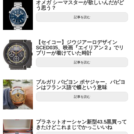
オメガ シーマスターが欲しいんだがど
う思う？
記事を読む
【セイコー】ジウジアーロデザイン
SCED035、映画『エイリアン２』でリ
プリーが着けていた時計
記事を読む
ブルガリ パピヨン ボヤジャー、パピヨ
ンはフランス語で蝶という意味
記事を読む
プラネットオーシャン新型43.5黒買って
きたけどこれまじでかっこいいね