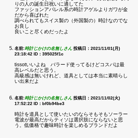
りの人の誕生日祝いに適してた
ファッションアパレル系の時計アゲルよりガワが金
だから喜ばれた
調べられてもスイス製の（外国製の）時計なのでな
お良し
良いこと尽くめだったよ
名前:
時計じかけの名無しさん
投稿日：2021/11/01(月)
23:18:42
ID：395025f1c
tissotいいよね バラード使ってるけどコスパは最
高レベルだと思う。
高級感は無いけれど、道具としては本当に素晴らし
い出来だよ
名前:
時計じかけの名無しさん
投稿日：2021/11/02(火)
17:52:22
ID：bf0b94be3
時計を道具として使いたいのならそもそもソーラー
電波が最高だからティソは選択肢にならないと思
う。低価格で趣味時計を楽しめるブランドだよ