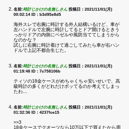
名前:
時計じかけの名無しさん
投稿日：2021/11/01(月)
00:02:14
ID：b3d95e8d5
海外スレで右腕に時計する外人結構いるけど、車が
左ハンドルで左腕に時計してるとドア開けるときう
っかりドアの内側にベゼルや風防当ててしまうから
なのかな？
試しに右腕に時計着けて過ごしてみたら車が右ハン
ドルで上記不都合生じた。
名前:
時計じかけの名無しさん
投稿日：2021/11/01(月)
01:19:48
ID：7c758106b
ティソの18金ケースがめちゃくちゃ安いせいで、高
級時計の多くがどれだけボッてるのか考えてしまっ
たわ…
名前:
時計じかけの名無しさん
投稿日：2021/11/01(月)
01:32:36
ID：4237fce15
>>3
18金ケースでクオーツなら10万以下で買えたから周