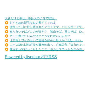
大変だけど幸せ。等身大の子育て物語。
おすすめの脱毛サロン教えてくれよ
増水した川に取り残されたアライグマ、パドルボードで...
立ち食いそばどこのが好き？ 狭山そば、富士そば、ゆ...
ガチで痩せたいんやけどどうすればいいんや？
【悲報】ワイのせいで会社を辞めた新人が「3人」もい...
エース級の財務官僚が異例転出へ 官邸幹部「協力的で...
最近知ってびっくりしたこと『ポカリスエットを作るの...
Powered by livedoor 相互RSS