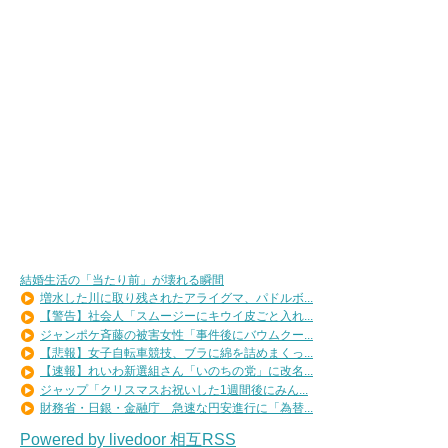
結婚生活の「当たり前」が壊れる瞬間
増水した川に取り残されたアライグマ、パドルボ...
【警告】社会人「スムージーにキウイ皮ごと入れ...
ジャンポケ斉藤の被害女性「事件後にバウムクー...
【悲報】女子自転車競技、ブラに綿を詰めまくっ...
【速報】れいわ新選組さん「いのちの党」に改名...
ジャップ「クリスマスお祝いした1週間後にみん...
財務省・日銀・金融庁 急速な円安進行に「為替...
Powered by livedoor 相互RSS