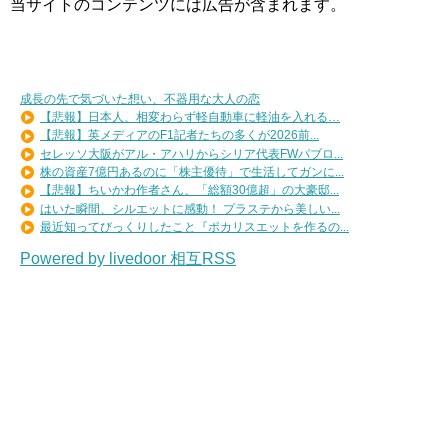
当サイトのコンテンツには広告が含まれます。
成長の先で気づいた想い、不器用な大人の恋
【悲報】日本人、相変わらず軽自動車に軽油を入れる…
【悲報】英メディアのF1記者たちの多くが2026前...
セレッソ大阪がアル・アハリからシリア代表FWパブロ...
株の資産7億円あるのに「株主優待」で生活してガンに...
【悲報】ちいかわ作者さん、「総額30億超」の大豪邸...
はいた瞬間、シルエットに感動！ プラステから美しい...
最近知ってびっくりしたこと『ポカリスエットを作るの...
Powered by livedoor 相互RSS