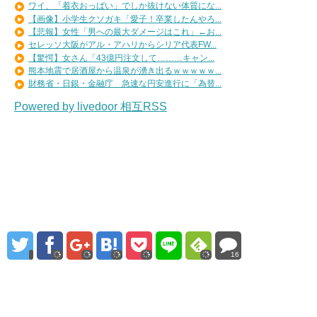
ワイ、「着衣おっばい」でしか抜けない体質にな...
【画像】小学生クソガキ「愛子！卒業したんやろ...
【悲報】女性「男への最大ダメージはこれ」←お...
セレッソ大阪がアル・アハリからシリア代表FW...
【驚愕】女さん「43億円注文して………キャン...
熊本地震で居酒屋から温泉が湧き出るｗｗｗｗｗ...
財務省・日銀・金融庁 急速な円安進行に「為替...
Powered by livedoor 相互RSS
16