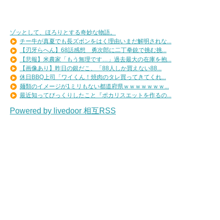
ゾッとして、ほろりとする奇妙な物語。
チー牛が真夏でも長ズボンをはく理由いまだ解明されな...
【刃牙らへん】68話感想 勇次郎に二丁拳銃で挑む挑...
【悲報】米農家「もう無理です…」過去最大の在庫を抱...
【画像あり】昨日の銀だこ、「88人しか買えない88...
休日BBQ上司「ワイくん！焼肉のタレ買ってきてくれ...
麺類のイメージが1ミリもない都道府県ｗｗｗｗｗｗｗ...
最近知ってびっくりしたこと『ポカリスエットを作るの...
Powered by livedoor 相互RSS