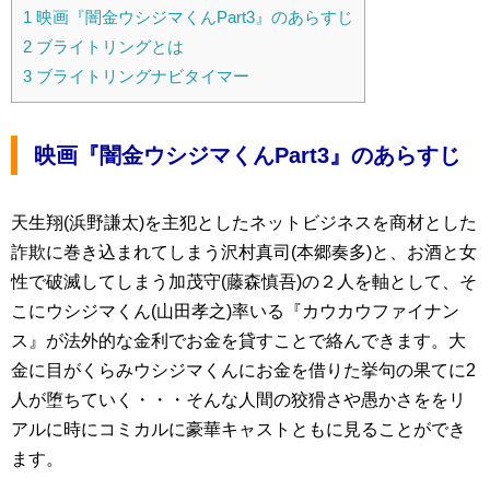
1
映画『闇金ウシジマくんPart3』のあらすじ
2
ブライトリングとは
3
ブライトリングナビタイマー
映画『闇金ウシジマくんPart3』のあらすじ
天生翔(浜野謙太)を主犯としたネットビジネスを商材とした
詐欺に巻き込まれてしまう沢村真司(本郷奏多)と、お酒と女
性で破滅してしまう加茂守(藤森慎吾)の２人を軸として、そ
こにウシジマくん(山田孝之)率いる『カウカウファイナン
ス』が法外的な金利でお金を貸すことで絡んできます。大
金に目がくらみウシジマくんにお金を借りた挙句の果てに2
人が堕ちていく・・・そんな人間の狡猾さや愚かさををリ
アルに時にコミカルに豪華キャストともに見ることができ
ます。