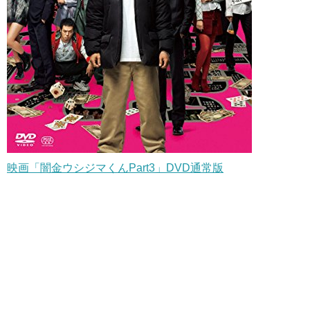
映画「闇金ウシジマくんPart3」DVD通常版