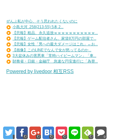
ぜんぶ私が中心、そう思われたくないのに
小島大河 .258(213-55) 5本 2...
【悲報】粗品、永久追放ｗｗｗｗｗｗｗｗｗｗｗ...
【悲報】ゲーム配信者さん、家賃8万円の部屋で...
【悲報】女性「男への最大ダメージはこれ」←お...
【画像】このLINEでなんで女が怒ってるのか...
3大盆休みの害悪車「常時ハイビームマン」「車...
財務省・日銀・金融庁 急速な円安進行に「為替...
Powered by livedoor 相互RSS
0