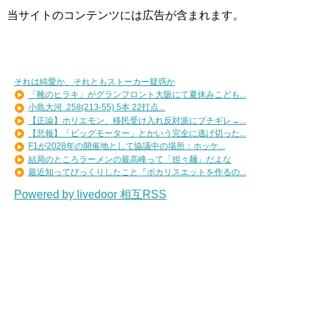
当サイトのコンテンツには広告が含まれます。
それは純愛か、それともストーカー疑惑か
「靴のヒラキ」がグランフロント大阪にて夏休みこども...
小島大河 .258(213-55) 5本 22打点...
【正論】ホリエモン、移民受け入れ反対派にブチギレ→...
【悲報】「ビッグモーター」とかいう完全に逃げ切った...
F1が2028年の開催地として協議中の場所：ホッケ...
結局のところラーメンの最高峰って「担々麺」だよな
最近知ってびっくりしたこと『ポカリスエットを作るの...
Powered by livedoor 相互RSS