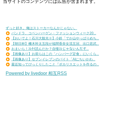
当サイトのコンテンツには広告が含まれます。
ずっと好き。俺はストーカーなんかじゃない。
パンドラ、コペンハーゲン・ファッションウィーク20...
【おいでよ！石川大観光Ⅱ】小鈴「でか山やっぱりめち...
【朝日杯】柵木幹太五段が福間香奈女流五冠、出口若武...
おまいら！ｽﾚﾀｲ読んだか？自慢ｽﾚじゃないんだぞ...
【画像あり】お前らはこの「ハンバーグ定食」にいくら...
【画像あり】セブンイレブンのバイト「AIにちいかわ...
最近知ってびっくりしたこと『ポカリスエットを作るの...
Powered by livedoor 相互RSS