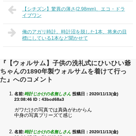
【シチズン】驚異の薄さ(2.98mm)、エコ・ドラ
イブワン
俺のアガリ時計。時計沼を脱した1本、将来の目
標にしている1本など聞かせて
『【ウォルサム】子供の洗礼式にひいひい爺
ちゃんの1890年製ウォルサムを着けて行っ
た』へのコメント
名前:
時計じかけの名無しさん
投稿日：2020/11/13(金)
23:08:46
ID：43bcd68a3
ガワだけの写真では真偽がわからん
中身の写真プリーズて感じ
名前:
時計じかけの名無しさん
投稿日：2020/11/13(金)