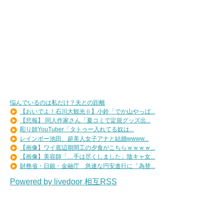
悩んでいるのは私だけ？夫との距離
【おいでよ！石川大観光Ⅱ】小鈴「でか山やっぱ...
【悲報】 同人作家さん「夏コミで定規グッズ出...
彫り師YouTuber「タトゥー入れてる奴は...
レインボー池田、超美人女子アナと結婚wwww...
【画像】ワイ底辺期間工の夕食がこちらｗｗｗｗ...
【画像】美容師「…手は尽くしました」陰キャ女...
財務省・日銀・金融庁 急速な円安進行に「為替...
Powered by livedoor 相互RSS