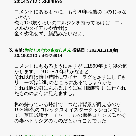
23:14:37
ID：51df4fb95
コメントにあるように、もう20年程後のものじゃな
いかな。
俺も100歳ぐらいのエルジンを持ってるけど、エナ
メルのダイアルや青針は
全く劣化せず、新品みたいだよ。
名前:
時計じかけの名無しさん
投稿日：2020/11/13(金)
23:19:02
ID：df1f7d014
コメントにもあるようにさすがに1890年より後の気
がします。1910〜20年代かなぁと。
それ以前は懐中時計にワイヤーラグを足すにしても
リューズは12時のところにあるでしょうから
これは他の例にもあるように軍用腕時計用に作られ
たもののように見えますし。
私の持っている時計で一つだけ背景が伺えるのが
1930年代のロレックスオイスタークッションでし
て、英国戦艦サーチャーチルの艦長コリンズ氏かそ
の妻パトリシアのものだということでした。