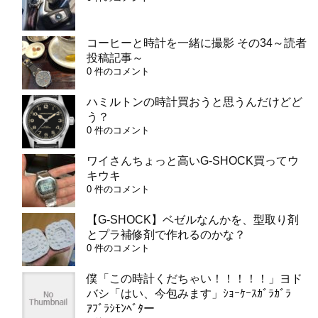
コーヒーと時計を一緒に撮影 その34～読者
投稿記事～
0 件のコメント
ハミルトンの時計買おうと思うんだけどど
う？
0 件のコメント
ワイさんちょっと高いG-SHOCK買ってウ
キウキ
0 件のコメント
【G-SHOCK】ベゼルなんかを、型取り剤
とプラ補修剤で作れるのかな？
0 件のコメント
僕「この時計くだちゃい！！！！！」ヨド
バシ「はい、今包みます」ｼｮｰｹｰｽｶﾞﾗｶﾞﾗ
ｱﾌﾞﾗｼﾓﾝﾍﾞﾀー