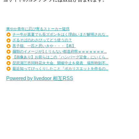
爽やか青年に忍び寄るストーカー疑惑
チー牛が真夏でも長ズボンをはく理由いまだ解明されな...
ざるそばのわさびってどう使うの？
黒子猫、一匹と思いきや・・・【再】
麺類のイメージが1ミリもない都道府県ｗｗｗｗｗｗｗ...
【画像あり】お前らはこの「ハンバーグ定食」にいくら...
琵琶湖三市同時花火大会、開催中止を発表 場所時刻不...
最近知ってびっくりしたこと『ポカリスエットを作るの...
Powered by livedoor 相互RSS