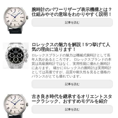
腕時計のパワーリザーブ表示機構とは？
仕組みやその意味をわかりやすく説明！
記事を読む
ロレックスの魅力を解説！5つ挙げて人
気の理由に迫ります！
ロレックスブランドの魅力は機械式腕時計として長
年人気があるところです。 ロレックスブランドの本
質は高級腕時計ではなく、実用性能に優れた腕時計
にあります。 確かにロレックスの腕時計は実用時計
としては高価ですが、品質や耐久性を見ると価格の
バランスがとても優れています。
記事を読む
古き良き時代を継承するオリエントスタ
ークラシック、おすすめモデルを紹介
記事を読む