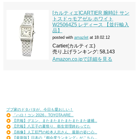
[カルティエ]CARTIER 腕時計 サン
トスドゥモアゼル ホワイト
W25064Z5 レディース 【並行輸入
品】
posted with
amazlet
at 18.02.12
Cartier(カルティエ)
売り上げランキング: 58,143
Amazon.co.jpで詳細を見る
ブブ家のドタバタが、今日も愛おしい！
「ハロ！コン 2026」TOYOTA ARE...
【悲報】グエン、またまたまたまたまたまた逮捕...
【悲報】八王子の夏祭り、衛生管理終わってた
【画像】人工肛門の松本人志さん、最新の姿に心...
【最新版】日本の『都会度ランキング』がこちら...