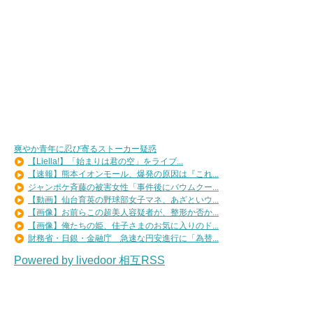
爽やか青年に忍び寄るストーカー疑惑
【Liella!】「始まりは君の空」をライブ...
【速報】熊本イオンモール、爆発の原因は『これ...
ジャンポケ斉藤の被害女性「事件後にバウムクー...
【動画】仙台育英の野球部女子マネ、あざといウ...
【画像】お前らこの超美人容疑者が、整形か否か...
【画像】俺たちの姫、佳子さまのお気に入りのド...
財務省・日銀・金融庁 急速な円安進行に「為替...
Powered by livedoor 相互RSS