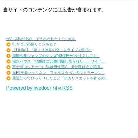
当サイトのコンテンツには広告が含まれます。
ぜんぶ私が中心、そう思われたくないのに
行きつけの眉サロンある？
【Liella!】「始まりは君の空」をライブで見る...
週間少年ジャンプのグッズ(43億円分)を注文してキ...
積水ハウス「地面師に55億円騙し取られた…」ワイ「...
富士登山ツアー中に64歳男性死亡 8合目付近で意識...
元F1王者ハッキネン、フェルスタペンのマクラーレン...
最近知ってびっくりしたこと『ポカリスエットを作るの...
Powered by livedoor 相互RSS