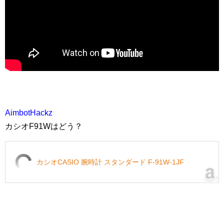
AimbotHackz
カシオF91Wはどう？
カシオCASIO 腕時計 スタンダード F-91W-1JF