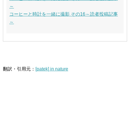
～
コーヒーと時計を一緒に撮影 その16～読者投稿記事
～
翻訳・引用元：
[patek] in nature