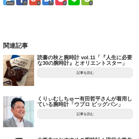
error
0
0
0
関連記事
読書の秋と腕時計 vol.11「『人生に必要
な30の腕時計』とオリエントスター」
記事を読む
くりぃむしちゅー有田哲平さんが着用し
ている腕時計「ウブロ ビッグバン」
記事を読む