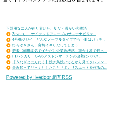
不器用な二人が辿り着いた、切なく温かい恋物語
Zevero、ユナイテッドアローズのサステナビリテ...
4号機ジジイ「どんなノーマルタイプでも下皿はガッチ...
ひろゆきさん、突然イキりだしてしまう
若者〈転勤本気でイヤだ〉企業危機感「辞令１枚で行っ...
F1ハンガリーGPのアストンマーチンの改善にパパス...
【うなぎとにんにく】焼き鳥焼いてるから見てクレメン...
最近知ってびっくりしたこと『ポカリスエットを作るの...
Powered by livedoor 相互RSS