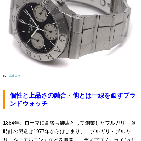
by：
高山質店
個性と上品さの融合・他とは一線を画すブラ
ンドウォッチ
1884年、ローマに高級宝飾店として創業したブルガリ。腕
時計の製造は1977年からはじまり、「ブルガリ・ブルガ
リ」や「エルゴン」などを展開、「ディアゴノ」ラインは