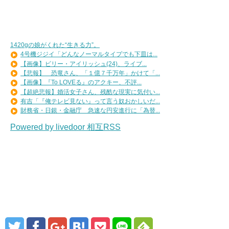
1420gの娘がくれた“生きる力”。
4号機ジジイ「どんなノーマルタイプでも下皿は...
【画像】ビリー・アイリッシュ(24)、ライブ...
【悲報】 恐竜さん、「１億７千万年」かけて「...
【画像】『To LOVEる』のアクキー、不評...
【超絶悲報】婚活女子さん、残酷な現実に気付い...
有吉「『俺テレビ見ない』って言う奴おかしいだ...
財務省・日銀・金融庁 急速な円安進行に「為替...
Powered by livedoor 相互RSS