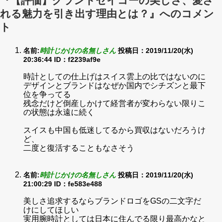
『【評価】グランドセイコーの美しさ、愛さ
れる魅力を引き出す理由とは？』へのコメン
ト
名前:
時計じかけの名無しさん
投稿日：2019/11/20(水)
20:36:44
ID：f2239af9e
時計としての仕上げはスイス雲上の比ではないのに
デザインとブランドはなぜか国内でシチズンと最下
位を争ってる
残念だけど倒産しかけて経営者が変わらない限りこ
の状態は永遠に続く
スイスも中国も低迷してるから買収はないだろうけ
ど、
二度と復活することもなさそう
名前:
時計じかけの名無しさん
投稿日：2019/11/20(水)
21:00:29
ID：fe583e488
美しさ追求するならブランドロゴをGSの二文字だ
けにしてほしい
実用腕時計としては日本に住んでる限り最高かなと