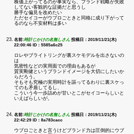
株価上がってるのが事実なら、ブランド戦略が失敗
してない客観的な証拠だと思うし
勝手な偏見を改めたい
ただセイコーがウブロごときと同格に成り下がって
るのなら不安材料は多い
名前:
時計じかけの名無しさん
投稿日：2019/11/21(木)
22:00:46
ID：5585a6c25
ロレやブライトリングが裏スケモデルを出さないの
は
気密性などの実用面での理由もあるが
質実剛健というブランドイメージを大切にしたいか
らだろう。
そもそも究極の実用時計を謳ってるわりに裏スケっ
てのも矛盾してるし、
こういう今一歩詰めが甘いとこがセイコーらしいと
いえばらしいが。
名前:
時計じかけの名無しさん
投稿日：2019/11/21(木)
22:42:29
ID：8a783cacc
ウブロごときと言うけどブランド力は圧倒的にウブ