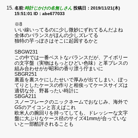
名前:
時計じかけの名無しさん
投稿日：2019/11/21(木)
15:51:01
ID：abe677033
※8
いい線いってるのに少し微妙にずれてるんだよね
全体のバランスがほんの少しズレてる
独特の芋っぽさはそこに起因するかと
SBGW231
この中では一番ベストなバランスだが、アイボリー
の文字盤（実物はもっとひどい色味）と革ブレスの
組み合わせがが昭和の香り漂う佇まいに
SBGR251
裏蓋を裏スケにしたせいで厚みが出てしまい、ぼっ
てりとしたケースの作りと相俟ってケースサイズは
適切な分、野暮ったい時計に
SBGA211
スノーフレークのニックネームでおなじみ、海外で
GSのアイコンと言えばこれ
欧米人の腕回りを持ってしても、ドレッシーな文字
盤に大ぶりなケース径のサイズ41mmが合っていな
いと一部酷評されることも