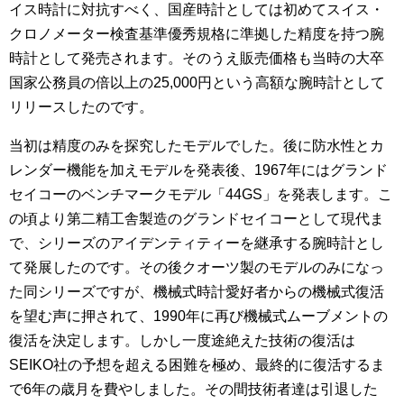
イス時計に対抗すべく、国産時計としては初めてスイス・
クロノメーター検査基準優秀規格に準拠した精度を持つ腕
時計として発売されます。そのうえ販売価格も当時の大卒
国家公務員の倍以上の25,000円という高額な腕時計として
リリースしたのです。
当初は精度のみを探究したモデルでした。後に防水性とカ
レンダー機能を加えモデルを発表後、1967年にはグランド
セイコーのベンチマークモデル「44GS」を発表します。こ
の頃より第二精工舎製造のグランドセイコーとして現代ま
で、シリーズのアイデンティティーを継承する腕時計とし
て発展したのです。その後クオーツ製のモデルのみになっ
た同シリーズですが、機械式時計愛好者からの機械式復活
を望む声に押されて、1990年に再び機械式ムーブメントの
復活を決定します。しかし一度途絶えた技術の復活は
SEIKO社の予想を超える困難を極め、最終的に復活するま
で6年の歳月を費やしました。その間技術者達は引退した