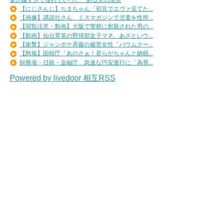
【にじさんじ】ちまちゃん「初見でエヴァ見てた...
【画像】講談社さん、ミスマガジンで児童を性搾...
【閲覧注意・動画】大阪で警察に射殺された男の...
【動画】仙台育英の野球部女子マネ、あざといウ...
【衝撃】ジャンポケ斉藤の被害女性「バウムクー...
【怒報】国税庁「あのさぁ！君らがちゃんと納税...
財務省・日銀・金融庁 急速な円安進行に「為替...
Powered by livedoor 相互RSS