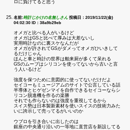
ロに負けてると思う
名前:
時計じかけの名無しさん
投稿日：2019/11/22(金)
04:02:30
ID：38a9b29eb
オメガと比べる人がいるけど
オメガはGSと比べて厚みは大差ないし
実用時計なのに裏スケなんだが
オメガが許されてGSがダメってオメガひいきして
るだけじゃん
ほんと車と時計の世界は舶来厨が多くて呆れる
GSのムーブはシリコンを使ってないから古いと言
う人いるけど
強度を保つために意図的に使ってないだけだよ
セイコーもミュージアムのサイトで公言している話
半導体とヒゲゼンマイを自作できるセイコーならシ
リコン脱進機を作るの楽勝
それでも作らないのは強度を重視してるから
スイス勢は日本製新素材を使いスイスの技術力みた
いに誇示して売ってるがいいのか
ウブロを引き合いに出したのは
銀座の中央通り沿いの一等地に直営店を新設してる