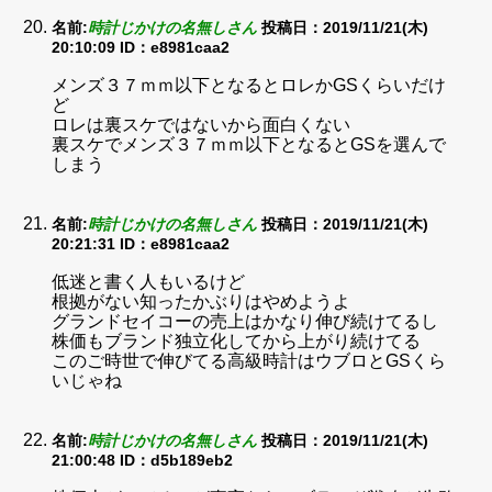
名前:
時計じかけの名無しさん
投稿日：2019/11/21(木)
20:10:09
ID：e8981caa2
メンズ３７ｍｍ以下となるとロレかGSくらいだけ
ど
ロレは裏スケではないから面白くない
裏スケでメンズ３７ｍｍ以下となるとGSを選んで
しまう
名前:
時計じかけの名無しさん
投稿日：2019/11/21(木)
20:21:31
ID：e8981caa2
低迷と書く人もいるけど
根拠がない知ったかぶりはやめようよ
グランドセイコーの売上はかなり伸び続けてるし
株価もブランド独立化してから上がり続けてる
このご時世で伸びてる高級時計はウブロとGSくら
いじゃね
名前:
時計じかけの名無しさん
投稿日：2019/11/21(木)
21:00:48
ID：d5b189eb2