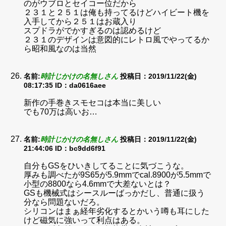
のがウブロとセイコー位だから
２３１と２５１は俺も持ってるけどハイビート機を
入手してから２５１はお蔵入り
スプドラがでかすぎるのは認めるけど
２３１のデザインは意図的にレトロ風でやってるか
ら昭和風なのは当然
名前:
時計じかけの名無しさん
投稿日：2019/11/22(金)
08:17:35
ID：da0616aee
新作の手巻きスモセコは本当に美しい
でも70万は高いお…
名前:
時計じかけの名無しさん
投稿日：2019/11/22(金)
21:44:06
ID：bc9dd6f91
自分もGSをひいきしてることに気づこうな。
厚みも調べたが9S65が5.9mmでcal.8900が5.5mmで
小型の8800なら4.6mmで大差ないとは？
GSも機械式はシースルーばっかだし、普通に扱う
分なら問題ないだろ。
シリコンはまぁ経年劣化するとかいう噂も耳にした
けど磁気に強いって利点はある。