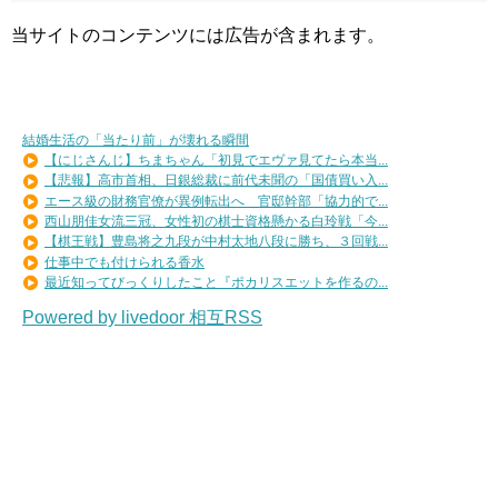
当サイトのコンテンツには広告が含まれます。
結婚生活の「当たり前」が壊れる瞬間
【にじさんじ】ちまちゃん「初見でエヴァ見てたら本当...
【悲報】高市首相、日銀総裁に前代未聞の「国債買い入...
エース級の財務官僚が異例転出へ 官邸幹部「協力的で...
西山朋佳女流三冠、女性初の棋士資格懸かる白玲戦「今...
【棋王戦】豊島将之九段が中村太地八段に勝ち、３回戦...
仕事中でも付けられる香水
最近知ってびっくりしたこと『ポカリスエットを作るの...
Powered by livedoor 相互RSS